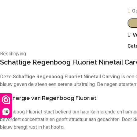
O
V
Cat
Beschrijving
Schattige Regenboog Fluoriet Ninetail Car
Deze
Schattige Regenboog Fluoriet Ninetail Carving
is een 
blauw geven de steen een serene uitstraling. De negen staarten
De energie van Regenboog Fluoriet
Regenboog Fluoriet staat bekend om haar kalmerende en harmonis
10
bevordert concentratie en geeft structuur aan gedachten. Door de
blauw brengt rust in het hoofd.