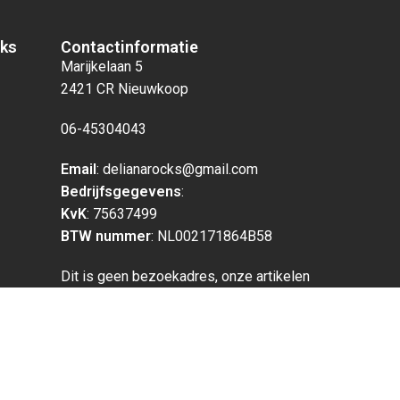
cks
Contactinformatie
Marijkelaan 5
2421 CR Nieuwkoop
06-45304043
Email
: delianarocks@gmail.com
Bedrijfsgegevens
:
KvK
: 75637499
BTW nummer
: NL002171864B58
Dit is geen bezoekadres, onze artikelen
liggen op een ander adres opgeslagen.