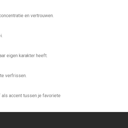
 concentratie en vertrouwen.
i.
aar eigen karakter heeft.
te verfrissen.
 als accent tussen je favoriete