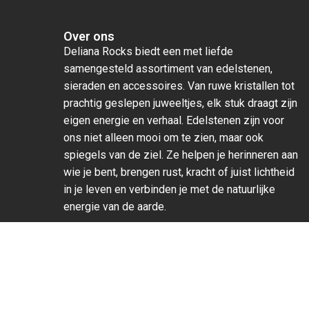
Over ons
Deliana Rocks biedt een met liefde
samengesteld assortiment van edelstenen,
sieraden en accessoires. Van ruwe kristallen tot
prachtig geslepen juweeltjes, elk stuk draagt zijn
eigen energie en verhaal. Edelstenen zijn voor
ons niet alleen mooi om te zien, maar ook
spiegels van de ziel. Ze helpen je herinneren aan
wie je bent, brengen rust, kracht of juist lichtheid
in je leven en verbinden je met de natuurlijke
energie van de aarde.
Voel de magie, laat je leiden door je intuïtie en
ontdek bij Deliana Rocks de steen die écht bij
jou past.
algemene voorwaarden
privacy statement