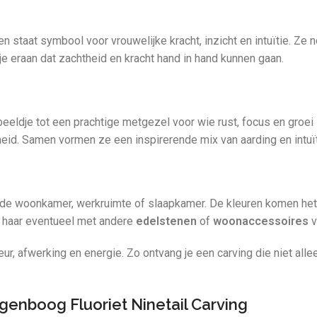
 staat symbool voor vrouwelijke kracht, inzicht en intuïtie. Ze n
 je eraan dat zachtheid en kracht hand in hand kunnen gaan.
eldje tot een prachtige metgezel voor wie rust, focus en groei z
heid. Samen vormen ze een inspirerende mix van aarding en intuït
in de woonkamer, werkruimte of slaapkamer. De kleuren komen het 
 haar eventueel met andere
edelstenen
of
woonaccessoires
v
ur, afwerking en energie. Zo ontvang je een carving die niet alle
genboog Fluoriet Ninetail Carving