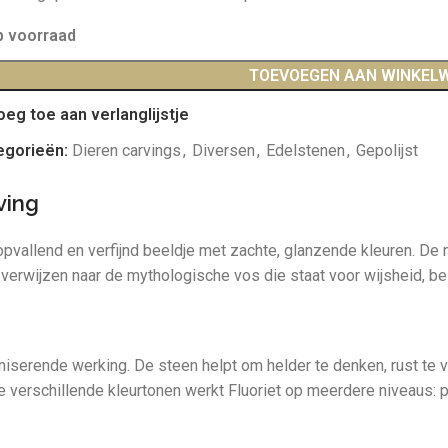
p voorraad
TOEVOEGEN AAN WINKEL
oeg toe aan verlanglijstje
egorieën:
Dieren carvings
,
Diversen
,
Edelstenen
,
Gepolijst
ving
opvallend en verfijnd beeldje met zachte, glanzende kleuren. De 
 verwijzen naar de mythologische vos die staat voor wijsheid, b
erende werking. De steen helpt om helder te denken, rust te vin
 verschillende kleurtonen werkt Fluoriet op meerdere niveaus: paa