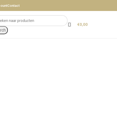
count
Contact
€
0,00
rch