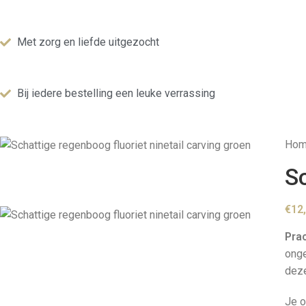
Met zorg en liefde uitgezocht
Bij iedere bestelling een leuke verrassing
Ho
Sc
€
12
Pra
onge
dez
Je o