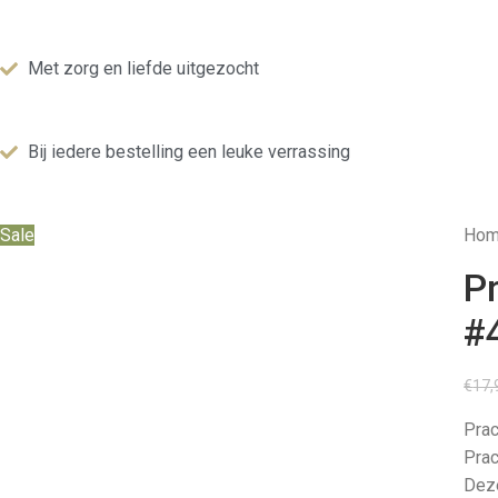
Met zorg en liefde uitgezocht
Bij iedere bestelling een leuke verrassing
Sale
Ho
P
#
€
17,
Prac
Prac
Deze