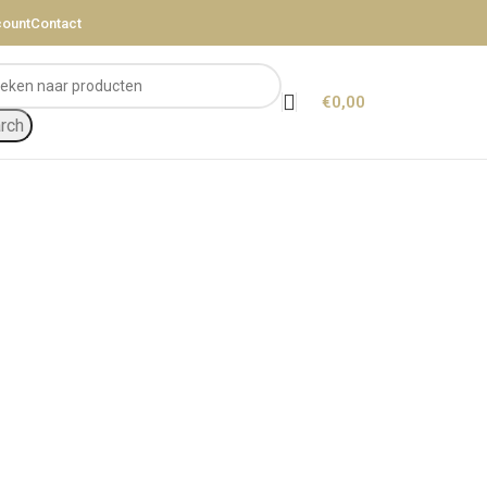
count
Contact
€
0,00
rch