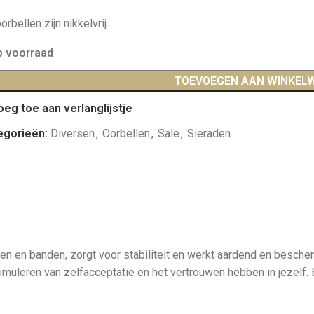
orbellen zijn nikkelvrij.
p voorraad
TOEVOEGEN AAN WINKEL
oeg toe aan verlanglijstje
egorieën:
Diversen
,
Oorbellen
,
Sale
,
Sieraden
nen en banden, zorgt voor stabiliteit en werkt aardend en besch
stimuleren van zelfacceptatie en het vertrouwen hebben in jezelf.