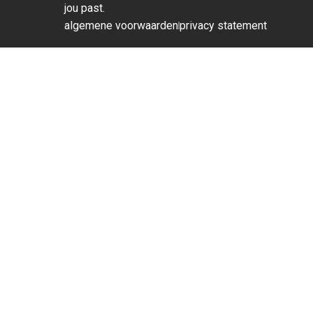
jou past.
algemene voorwaarden
privacy statement
Prachtige goldplated agaat oorbellen met sugar druzy 
€
12,95
€
17,95
Op voorraad