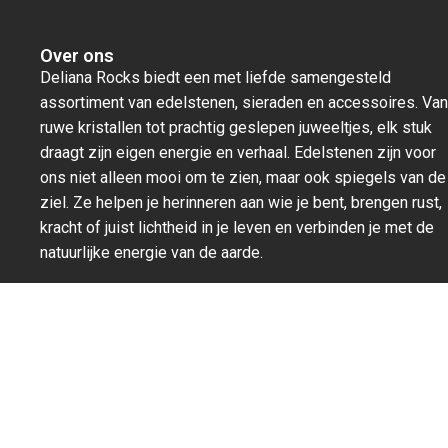
4. Is elke Labradoriet sculptuur uniek?
Ja, absoluut. Geen enkele Labradoriet is hetzelfde. Elke steen
heeft een eigen tekening, kleurverloop en lichtreflectie. Dat
Over ons
Deliana Rocks biedt een met liefde samengesteld
maakt jouw sculptuur echt persoonlijk en bijzonder.
assortiment van edelstenen, sieraden en accessoires. Van
5. Kan ik Labradoriet combineren met andere edelstenen?
ruwe kristallen tot prachtig geslepen juweeltjes, elk stuk
Zeker. Labradoriet combineert mooi met stenen die rust of
draagt zijn eigen energie en verhaal. Edelstenen zijn voor
aarding brengen, zoals
Bergkristal
,
Rookkwarts
of
Zwarte
ons niet alleen mooi om te zien, maar ook spiegels van de
Toermalijn
. Samen versterken ze elkaars energie en zorgen ze
ziel. Ze helpen je herinneren aan wie je bent, brengen rust,
voor een fijne balans in je ruimte.
kracht of juist lichtheid in je leven en verbinden je met de
natuurlijke energie van de aarde.
Voel de magie, laat je leiden door je intuïtie en ontdek bij
Deliana Rocks de steen die écht bij jou past.
algemene voorwaarden
privacy statement