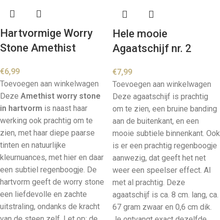
Hartvormige Worry
Hele mooie
Stone Amethist
Agaatschijf nr. 2
€
6,99
€
7,99
Toevoegen aan winkelwagen
Toevoegen aan winkelwagen
Deze
Amethist worry stone
Deze agaatschijf is prachtig
in hartvorm
is naast haar
om te zien, een bruine banding
werking ook prachtig om te
aan de buitenkant, en een
zien, met haar diepe paarse
mooie subtiele binnenkant. Ook
tinten en natuurlijke
is er een prachtig regenboogje
kleurnuances, met hier en daar
aanwezig, dat geeft het net
een subtiel regenboogje. De
weer een speelser effect. Al
hartvorm geeft de worry stone
met al prachtig. Deze
een liefdevolle en zachte
agaatschijf is ca. 8 cm. lang, ca.
uitstraling, ondanks de kracht
67 gram zwaar en 0,6 cm dik.
van de steen zelf. Let op: de
Je ontvangt exact dezelfde